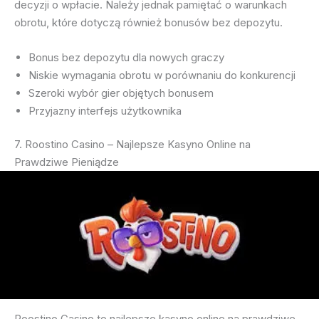
decyzji o wpłacie. Należy jednak pamiętać o warunkach
obrotu, które dotyczą również bonusów bez depozytu.
Bonus bez depozytu dla nowych graczy
Niskie wymagania obrotu w porównaniu do konkurencji
Szeroki wybór gier objętych bonusem
Przyjazny interfejs użytkownika
7. Roostino Casino – Najlepsze Kasyno Online na
Prawdziwe Pieniądze
Roostino Casino to najlepsze kasyno online na prawdziwe