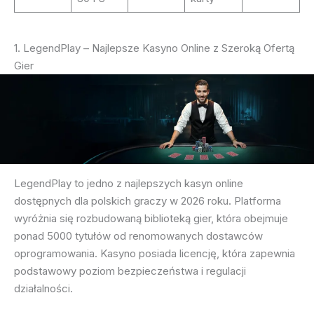
1. LegendPlay – Najlepsze Kasyno Online z Szeroką Ofertą
Gier
LegendPlay to jedno z najlepszych kasyn online
dostępnych dla polskich graczy w 2026 roku. Platforma
wyróżnia się rozbudowaną biblioteką gier, która obejmuje
ponad 5000 tytułów od renomowanych dostawców
oprogramowania. Kasyno posiada licencję, która zapewnia
podstawowy poziom bezpieczeństwa i regulacji
działalności.