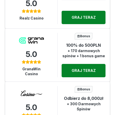
5.0
GRAJ TERAZ
Realz Casino
Bonus
100% do 500PLN
+ 170 darmowych
5.0
spinów + 1 bonus game
GranaWin
GRAJ TERAZ
Casino
Bonus
Odbierz do 8,000zł
+ 300 Darmowych
5.0
Spinów