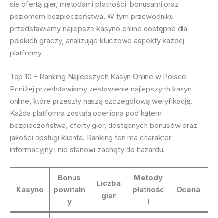
się ofertą gier, metodami płatności, bonusami oraz
poziomem bezpieczeństwa. W tym przewodniku
przedstawiamy najlepsze kasyno online dostępne dla
polskich graczy, analizując kluczowe aspekty każdej
platformy.
Top 10 – Ranking Najlepszych Kasyn Online w Polsce
Poniżej przedstawiamy zestawienie najlepszych kasyn
online, które przeszły naszą szczegółową weryfikację.
Każda platforma została oceniona pod kątem
bezpieczeństwa, oferty gier, dostępnych bonusów oraz
jakości obsługi klienta. Ranking ten ma charakter
informacyjny i nie stanowi zachęty do hazardu.
Bonus
Metody
Liczba
Kasyno
powitaln
płatnośc
Ocena
gier
y
i