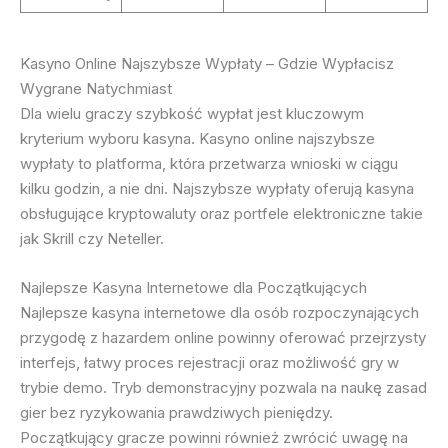
Kasyno Online Najszybsze Wypłaty – Gdzie Wypłacisz
Wygrane Natychmiast
Dla wielu graczy szybkość wypłat jest kluczowym
kryterium wyboru kasyna. Kasyno online najszybsze
wypłaty to platforma, która przetwarza wnioski w ciągu
kilku godzin, a nie dni. Najszybsze wypłaty oferują kasyna
obsługujące kryptowaluty oraz portfele elektroniczne takie
jak Skrill czy Neteller.
Najlepsze Kasyna Internetowe dla Początkujących
Najlepsze kasyna internetowe dla osób rozpoczynających
przygodę z hazardem online powinny oferować przejrzysty
interfejs, łatwy proces rejestracji oraz możliwość gry w
trybie demo. Tryb demonstracyjny pozwala na naukę zasad
gier bez ryzykowania prawdziwych pieniędzy.
Początkujący gracze powinni również zwrócić uwagę na