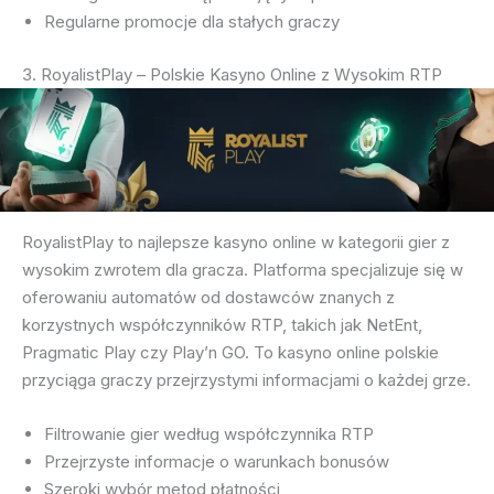
Regularne promocje dla stałych graczy
3. RoyalistPlay – Polskie Kasyno Online z Wysokim RTP
RoyalistPlay to najlepsze kasyno online w kategorii gier z
wysokim zwrotem dla gracza. Platforma specjalizuje się w
oferowaniu automatów od dostawców znanych z
korzystnych współczynników RTP, takich jak NetEnt,
Pragmatic Play czy Play’n GO. To kasyno online polskie
przyciąga graczy przejrzystymi informacjami o każdej grze.
Filtrowanie gier według współczynnika RTP
Przejrzyste informacje o warunkach bonusów
Szeroki wybór metod płatności