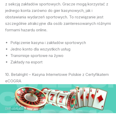
z sekcją zakładów sportowych. Gracze mogą korzystać z
jednego konta zarówno do gier kasynowych, jak i
obstawiania wydarzeń sportowych. To rozwiązanie jest
szczególnie atrakcyjne dla osób zainteresowanych różnymi
formami hazardu online.
Połączenie kasyna i zakładów sportowych
Jedno konto dla wszystkich usług
Transmisje sportowe na żywo
Zakłady na esport
10. Betalright – Kasyna Internetowe Polskie z Certyfikatem
eCOGRA