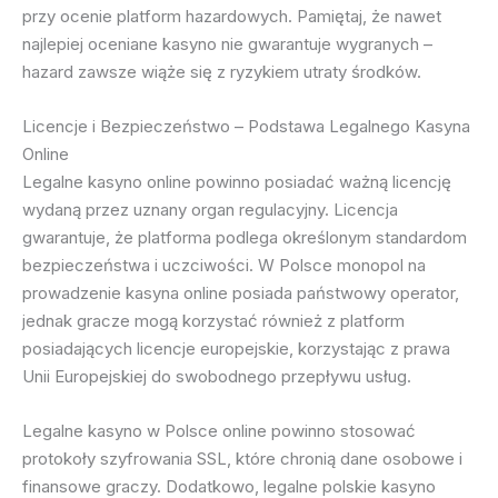
przy ocenie platform hazardowych. Pamiętaj, że nawet
najlepiej oceniane kasyno nie gwarantuje wygranych –
hazard zawsze wiąże się z ryzykiem utraty środków.
Licencje i Bezpieczeństwo – Podstawa Legalnego Kasyna
Online
Legalne kasyno online powinno posiadać ważną licencję
wydaną przez uznany organ regulacyjny. Licencja
gwarantuje, że platforma podlega określonym standardom
bezpieczeństwa i uczciwości. W Polsce monopol na
prowadzenie kasyna online posiada państwowy operator,
jednak gracze mogą korzystać również z platform
posiadających licencje europejskie, korzystając z prawa
Unii Europejskiej do swobodnego przepływu usług.
Legalne kasyno w Polsce online powinno stosować
protokoły szyfrowania SSL, które chronią dane osobowe i
finansowe graczy. Dodatkowo, legalne polskie kasyno