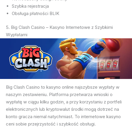
Szybka rejestracja
Obsługa płatności BLIK
5. Big Clash Casino – Kasyno Internetowe z Szybkimi
Wypłatami
Big Clash Casino to kasyno online najszybsze wypłaty w
naszym zestawieniu. Platforma przetwarza wnioski o
wypłatę w ciągu kilku godzin, a przy korzystaniu z portfeli
elektronicznych lub kryptowalut środki mogą dotrzeć na
konto gracza niemal natychmiast. To internetowe kasyno
ceni sobie przejrzystość i szybkość obsługi.