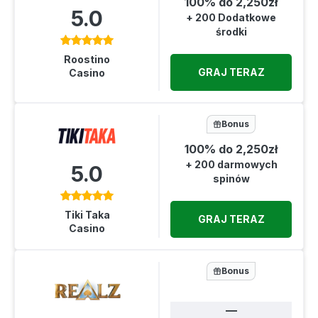
100% do 2,250zł
5.0
+ 200 Dodatkowe
środki
Roostino
GRAJ TERAZ
Casino
Bonus
100% do 2,250zł
+ 200 darmowych
5.0
spinów
Tiki Taka
GRAJ TERAZ
Casino
Bonus
—