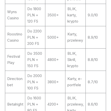
Do 1800
BLIK,
Wyns
PLN +
3500+
karty,
9.0/10
Casino
120 FS
krypto
Do 2200
Roostino
Karty,
PLN +
5000+
8.9/10
Casino
przelewy
200 FS
Do 3500
BLIK,
Festival
PLN +
4800+
Skrill,
8.8/10
Play
150 FS
krypto
Do 2000
Direction
Karty, e-
PLN +
3800+
8.7/10
bet
portfele
100 FS
Do 1600
BLIK,
Betalright
PLN +
4200+
przelewy,
8.6/10
80 FS
karty