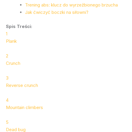
Trening abs: klucz do wyrzeźbionego brzucha
Jak ćwiczyć boczki na siłowni?
Spis Treści:
1
Plank
2
Crunch
3
Reverse crunch
4
Mountain climbers
5
Dead bug