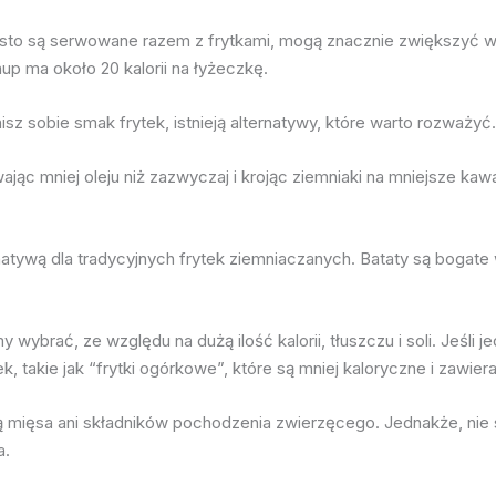
sto są serwowane razem z frytkami, mogą znacznie zwiększyć war
up ma około 20 kalorii na łyżeczkę.
isz sobie smak frytek, istnieją alternatywy, które warto rozważyć.
c mniej oleju niż zazwyczaj i krojąc ziemniaki na mniejsze kawał
rnatywą dla tradycyjnych frytek ziemniaczanych. Bataty są bogate w
wybrać, ze względu na dużą ilość kalorii, tłuszczu i soli. Jeśli
 takie jak “frytki ogórkowe”, które są mniej kaloryczne i zawieraj
ją mięsa ani składników pochodzenia zwierzęcego. Jednakże, ni
a.