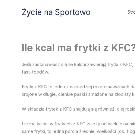
Przejdź
Życie na Sportowo
do
Str
treści
Ile kcal ma frytki z KFC
Jeśli zastanawiasz się ile kalorii zawierają frytki z KF
fast-foodów.
Frytki z KFC to jedno z najbardziej rozpoznawalnych 
krojone w długie, cienkie paski i smażone na złocisty k
W składzie frytek z KFC znajdują się również: olej rośl
Liczba kalorii w frytkach z KFC zależy od wielu czynni
same frytki, to jedna porcja średniej wielkości (ok. 110