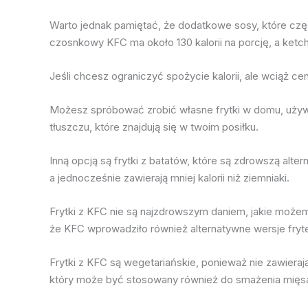
Warto jednak pamiętać, że dodatkowe sosy, które czę
czosnkowy KFC ma około 130 kalorii na porcję, a ketch
Jeśli chcesz ograniczyć spożycie kalorii, ale wciąż cen
Możesz spróbować zrobić własne frytki w domu, używają
tłuszczu, które znajdują się w twoim posiłku.
Inną opcją są frytki z batatów, które są zdrowszą alte
a jednocześnie zawierają mniej kalorii niż ziemniaki.
Frytki z KFC nie są najzdrowszym daniem, jakie możemy 
że KFC wprowadziło również alternatywne wersje frytek,
Frytki z KFC są wegetariańskie, ponieważ nie zawiera
który może być stosowany również do smażenia mięs