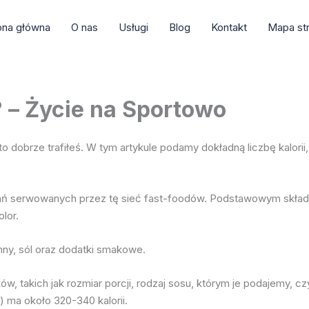
ona główna
O nas
Usługi
Blog
Kontakt
Mapa st
? – Życie na Sportowo
C, to dobrze trafiłeś. W tym artykule podamy dokładną liczbę kalori
dań serwowanych przez tę sieć fast-foodów. Podstawowym składni
olor.
inny, sól oraz dodatki smakowe.
ków, takich jak rozmiar porcji, rodzaj sosu, którym je podajemy, 
g) ma około 320-340 kalorii.