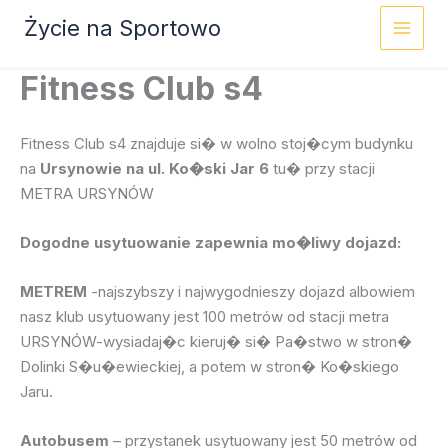
Przejdź
Życie na Sportowo
do
treści
Fitness Club s4
Fitness Club s4 znajduje si� w wolno stoj�cym budynku
na
Ursynowie na ul. Ko�ski Jar 6
tu� przy stacji
METRA URSYNÓW
Dogodne usytuowanie zapewnia mo�liwy dojazd:
METREM
-najszybszy i najwygodnieszy dojazd albowiem
nasz klub usytuowany jest 100 metrów od stacji metra
URSYNÓW-wysiadaj�c kieruj� si� Pa�stwo w stron�
Dolinki S�u�ewieckiej, a potem w stron� Ko�skiego
Jaru.
Autobusem
– przystanek usytuowany jest 50 metrów od