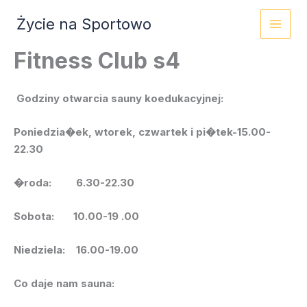
Przejdź
Życie na Sportowo
do
treści
Fitness Club s4
Godziny otwarcia sauny koedukacyjnej:
Poniedzia�ek, wtorek, czwartek i pi�tek-15.00-
22.30
�roda: 6.30-22.30
Sobota: 10.00-19 .00
Niedziela: 16.00-19.00
Co daje nam sauna: