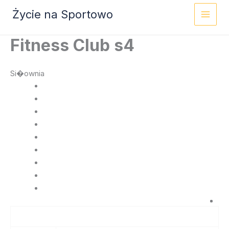
Przejdź
Życie na Sportowo
do
treści
Fitness Club s4
Si�ownia