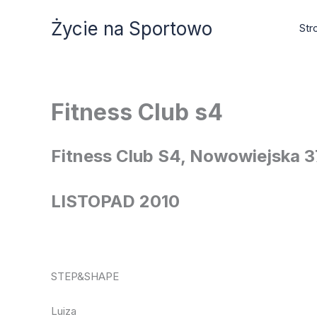
Przejdź
Życie na Sportowo
do
Str
treści
Fitness Club s4
Fitness Club S4, Nowowiejska 
LISTOPAD 2010
STEP&SHAPE
Luiza