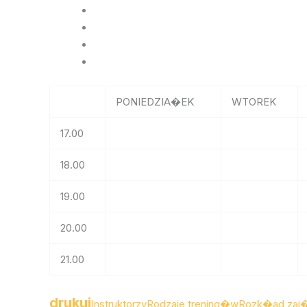
PONIEDZIA�EK
WTOREK
17.00
18.00
19.00
20.00
21.00
drukuj
Instruktorzy
Rodzaje trening�w
Rozk�ad za