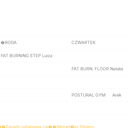
�RODA
CZWARTEK
FAT BURNING STEP Luiza
FAT BURN. FLOOR Natalia
POSTURAL GYM Arek
j��
Zasady odrabiania zaj��
Menad�er Fitness