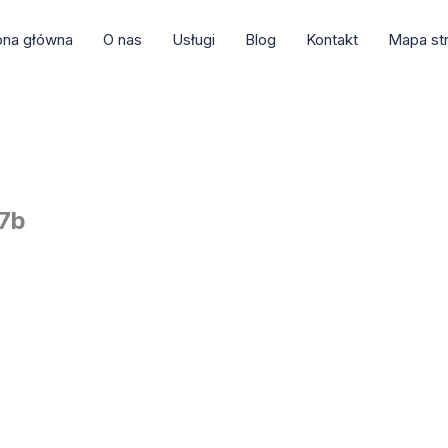
ona główna
O nas
Usługi
Blog
Kontakt
Mapa st
37b