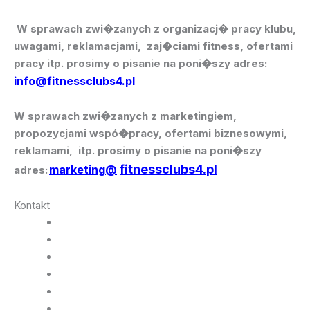
W sprawach zwi�zanych z organizacj� pracy klubu,
uwagami, reklamacjami, zaj�ciami fitness, ofertami
pracy itp. prosimy
o pisanie
na poni�szy adres:
info@fitnessclubs4.pl
W sprawach zwi�zanych z marketingiem,
propozycjami wspó�pracy, ofertami biznesowymi,
reklamami, itp. prosimy
o pisanie
na poni�szy
fitnessclubs4.pl
marketing
@
adres:
Kontakt