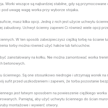
. Worki wiszące są najbardziej stabilne, gdy są przymocowane d
ąć pod uwagę wagę worka przy wyborze stojaka.
ficie, masz kilka opcji. Jedną z nich jest użycie uchwytu ścienne
 zabudowy. Uchwyt ścienny zapewni Ci również wiele opcji prze
ściennych. W ten sposób zabezpieczysz ciężką torbę na ścianie l
enia torby można również użyć haków lub łańcuchów.
 być zainstalowany na kołku. Nie można zamontować worka treni
ch betonowych.
ytu ściennego. Są one stosunkowo niedrogie i utrzymają worek na 
ój sufit przed uszkodzeniem i zapewni, że torba pozostanie bezp
 ściennego jest łatwym sposobem na powieszenie ciężkiego wor
murowanych. Pamiętaj, aby użyć uchwytu ściennego do ścian mur
śruby montażowe i wywierć otwory.