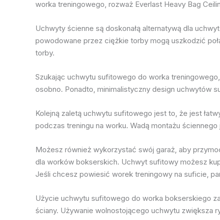
worka treningowego, rozważ Everlast Heavy Bag Ceili
Uchwyty ścienne są doskonałą alternatywą dla uchwytó
powodowane przez ciężkie torby mogą uszkodzić połąc
torby.
Szukając uchwytu sufitowego do worka treningowego, 
osobno. Ponadto, minimalistyczny design uchwytów su
Kolejną zaletą uchwytu sufitowego jest to, że jest ła
podczas treningu na worku. Wadą montażu ściennego je
Możesz również wykorzystać swój garaż, aby przymocow
dla worków bokserskich. Uchwyt sufitowy możesz kupić
Jeśli chcesz powiesić worek treningowy na suficie, 
Użycie uchwytu sufitowego do worka bokserskiego zap
ściany. Używanie wolnostojącego uchwytu zwiększa ry