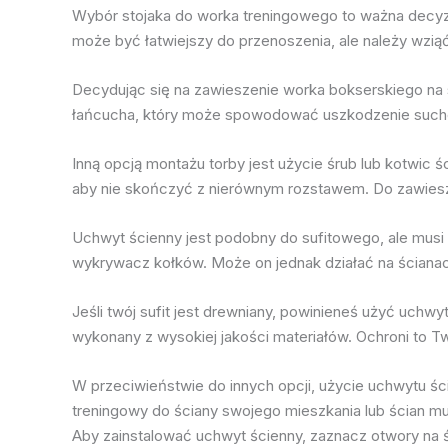
Wybór stojaka do worka treningowego to ważna decyzja
może być łatwiejszy do przenoszenia, ale należy wzi
Decydując się na zawieszenie worka bokserskiego na su
łańcucha, który może spowodować uszkodzenie suchej
Inną opcją montażu torby jest użycie śrub lub kotwic 
aby nie skończyć z nierównym rozstawem. Do zawiesz
Uchwyt ścienny jest podobny do sufitowego, ale musi
wykrywacz kołków. Może on jednak działać na ściana
Jeśli twój sufit jest drewniany, powinieneś użyć uchw
wykonany z wysokiej jakości materiałów. Ochroni to Tw
W przeciwieństwie do innych opcji, użycie uchwytu
treningowy do ściany swojego mieszkania lub ścian 
Aby zainstalować uchwyt ścienny, zaznacz otwory na 