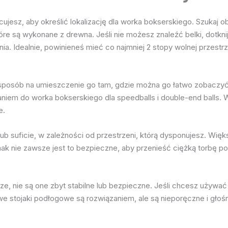
esz, aby określić lokalizację dla worka bokserskiego. Szukaj obs
óre są wykonane z drewna. Jeśli nie możesz znaleźć belki, dotknij
. Idealnie, powinieneś mieć co najmniej 2 stopy wolnej przestrze
 sposób na umieszczenie go tam, gdzie można go łatwo zobaczyć
aniem do worka bokserskiego dla speedballs i double-end balls.
e.
b suficie, w zależności od przestrzeni, którą dysponujesz. Wię
ak nie zawsze jest to bezpieczne, aby przenieść ciężką torbę po
e, nie są one zbyt stabilne lub bezpieczne. Jeśli chcesz używ
alowe stojaki podłogowe są rozwiązaniem, ale są nieporęczne i gło