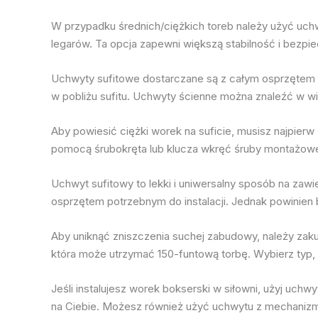
W przypadku średnich/ciężkich toreb należy użyć uchw
legarów. Ta opcja zapewni większą stabilność i bezp
Uchwyty sufitowe dostarczane są z całym osprzętem 
w pobliżu sufitu. Uchwyty ścienne można znaleźć w 
Aby powiesić ciężki worek na suficie, musisz najpi
pomocą śrubokręta lub klucza wkręć śruby montażowe
Uchwyt sufitowy to lekki i uniwersalny sposób na zaw
osprzętem potrzebnym do instalacji. Jednak powinien
Aby uniknąć zniszczenia suchej zabudowy, należy zaku
która może utrzymać 150-funtową torbę. Wybierz typ,
Jeśli instalujesz worek bokserski w siłowni, użyj uchw
na Ciebie. Możesz również użyć uchwytu z mechanizme