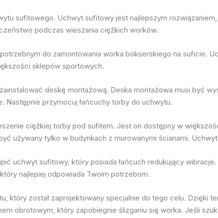
ytu sufitowego. Uchwyt sufitowy jest najlepszym rozwiązaniem, 
ieczeństwo podczas wieszania ciężkich worków.
potrzebnym do zamontowania worka bokserskiego na suficie. Uch
większości sklepów sportowych.
erw zainstalować deskę montażową. Deska montażowa musi być wy
. Następnie przymocuj łańcuchy torby do uchwytu.
ieszenie ciężkiej torby pod sufitem. Jest on dostępny w większo
 być używany tylko w budynkach z murowanymi ścianami. Uchwyt m
pić uchwyt sufitowy, który posiada łańcuch redukujący wibracje.
 który najlepiej odpowiada Twoim potrzebom.
ytu, który został zaprojektowany specjalnie do tego celu. Dzięki 
m obrotowym, który zapobiegnie ślizganiu się worka. Jeśli szuk