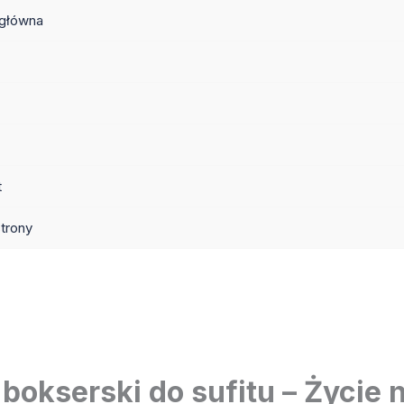
 główna
t
trony
okserski do sufitu – Życie 