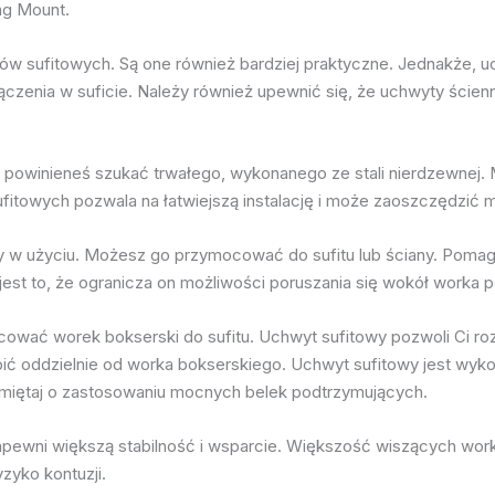
ng Mount.
w sufitowych. Są one również bardziej praktyczne. Jednakże, uc
zenia w suficie. Należy również upewnić się, że uchwyty ścien
powinieneś szukać trwałego, wykonanego ze stali nierdzewnej. M
fitowych pozwala na łatwiejszą instalację i może zaoszczędzić
twy w użyciu. Możesz go przymocować do sufitu lub ściany. Pomag
st to, że ogranicza on możliwości poruszania się wokół worka p
ać worek bokserski do sufitu. Uchwyt sufitowy pozwoli Ci rozło
 oddzielnie od worka bokserskiego. Uchwyt sufitowy jest wykon
pamiętaj o zastosowaniu mocnych belek podtrzymujących.
ewni większą stabilność i wsparcie. Większość wiszących worków
zyko kontuzji.