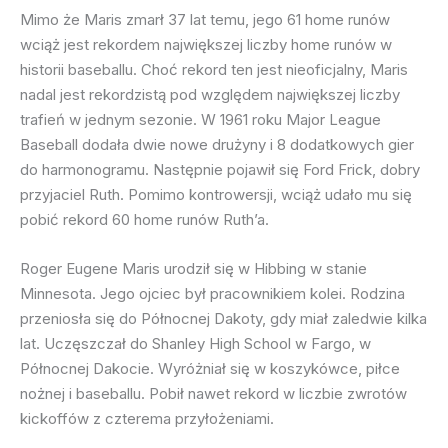
Mimo że Maris zmarł 37 lat temu, jego 61 home runów
wciąż jest rekordem największej liczby home runów w
historii baseballu. Choć rekord ten jest nieoficjalny, Maris
nadal jest rekordzistą pod względem największej liczby
trafień w jednym sezonie. W 1961 roku Major League
Baseball dodała dwie nowe drużyny i 8 dodatkowych gier
do harmonogramu. Następnie pojawił się Ford Frick, dobry
przyjaciel Ruth. Pomimo kontrowersji, wciąż udało mu się
pobić rekord 60 home runów Ruth’a.
Roger Eugene Maris urodził się w Hibbing w stanie
Minnesota. Jego ojciec był pracownikiem kolei. Rodzina
przeniosła się do Północnej Dakoty, gdy miał zaledwie kilka
lat. Uczęszczał do Shanley High School w Fargo, w
Północnej Dakocie. Wyróżniał się w koszykówce, piłce
nożnej i baseballu. Pobił nawet rekord w liczbie zwrotów
kickoffów z czterema przyłożeniami.