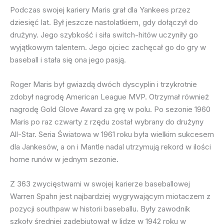
Podczas swojej kariery Maris grał dla Yankees przez
dziesięć lat. Był jeszcze nastolatkiem, gdy dołączył do
drużyny. Jego szybkość i siła switch-hitów uczyniły go
wyjątkowym talentem. Jego ojciec zachęcał go do gry w
baseball i stała się ona jego pasją.
Roger Maris był gwiazdą dwóch dyscyplin i trzykrotnie
zdobył nagrodę American League MVP. Otrzymał również
nagrodę Gold Glove Award za grę w polu. Po sezonie 1960
Maris po raz czwarty z rzędu został wybrany do drużyny
All-Star. Seria Światowa w 1961 roku była wielkim sukcesem
dla Jankesów, a on i Mantle nadal utrzymują rekord w ilości
home runów w jednym sezonie.
Z 363 zwycięstwami w swojej karierze baseballowej
Warren Spahn jest najbardziej wygrywającym miotaczem z
pozycji southpaw w historii baseballu. Były zawodnik
szkoły średniej zadebiutował w lidze w 1942 roku w