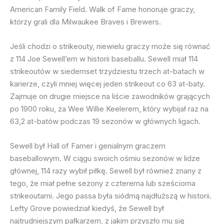
American Family Field. Walk of Fame honoruje graczy,
którzy grali dla Milwaukee Braves i Brewers.
Jeśli chodzi o strikeouty, niewielu graczy może się równać
z 114 Joe Sewell’em w historii baseballu. Sewell miał 114
strikeoutów w siedemset trzydziestu trzech at-batach w
karierze, czyli mniej więcej jeden strikeout co 63 at-baty.
Zajmuje on drugie miejsce na liście zawodników grających
po 1900 roku, za Wee Willie Keelerem, który wybijał raz na
63,2 at-batów podczas 19 sezonów w głównych ligach.
Sewell był Hall of Famer i genialnym graczem
baseballowym. W ciągu swoich ośmiu sezonów w lidze
głównej, 114 razy wybił piłkę. Sewell był również znany z
tego, że miał pełne sezony z czterema lub sześcioma
strikeoutami. Jego passa była siódmą najdłuższą w historii.
Lefty Grove powiedział kiedyś, że Sewell był
najtrudniejszym pałkarzem, z jakim przyszło mu się