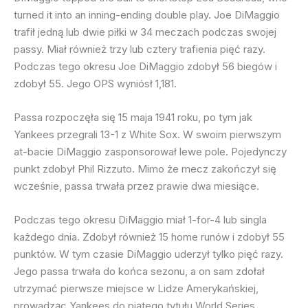
turned it into an inning-ending double play. Joe DiMaggio
trafił jedną lub dwie piłki w 34 meczach podczas swojej
passy. Miał również trzy lub cztery trafienia pięć razy.
Podczas tego okresu Joe DiMaggio zdobył 56 biegów i
zdobył 55. Jego OPS wyniósł 1,181.
Passa rozpoczęła się 15 maja 1941 roku, po tym jak
Yankees przegrali 13-1 z White Sox. W swoim pierwszym
at-bacie DiMaggio zasponsorował lewe pole. Pojedynczy
punkt zdobył Phil Rizzuto. Mimo że mecz zakończył się
wcześnie, passa trwała przez prawie dwa miesiące.
Podczas tego okresu DiMaggio miał 1-for-4 lub singla
każdego dnia. Zdobył również 15 home runów i zdobył 55
punktów. W tym czasie DiMaggio uderzył tylko pięć razy.
Jego passa trwała do końca sezonu, a on sam zdołał
utrzymać pierwsze miejsce w Lidze Amerykańskiej,
prowadząc Yankees do piątego tytułu World Series.