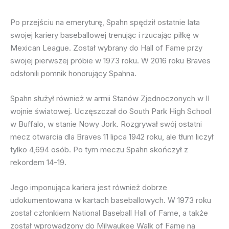
Po przejściu na emeryturę, Spahn spędził ostatnie lata
swojej kariery baseballowej trenując i rzucając piłkę w
Mexican League. Został wybrany do Hall of Fame przy
swojej pierwszej próbie w 1973 roku. W 2016 roku Braves
odsłonili pomnik honorujący Spahna.
Spahn służył również w armii Stanów Zjednoczonych w II
wojnie światowej. Uczęszczał do South Park High School
w Buffalo, w stanie Nowy Jork. Rozgrywał swój ostatni
mecz otwarcia dla Braves 11 lipca 1942 roku, ale tłum liczył
tylko 4,694 osób. Po tym meczu Spahn skończył z
rekordem 14-19.
Jego imponująca kariera jest również dobrze
udokumentowana w kartach baseballowych. W 1973 roku
został członkiem National Baseball Hall of Fame, a także
został wprowadzony do Milwaukee Walk of Fame na