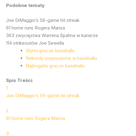
Podobne tematy
Joe DiMaggio’s 56-game hit streak
61 home runs Rogera Marisa
363 zwycięstwa Warrena Spahna w karierze
114 strikeoutów Joe Sewella
Słynni gracze baseballu
Rekordy ustanowione w baseballu
Najbogatsi gracze baseballu
Spis Treści:
1
Joe DiMaggio’s 56-game hit streak
2
61 home runs Rogera Marisa
3