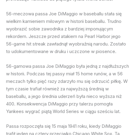
56-meczowa passa Joe DiMaggio w baseballu stała się
wielkim kamieniem milowym w historii baseballu. Trudno
wyobrazić sobie zawodnika z bardziej imponującym
rekordem. Jeszcze przed atakiem na Pearl Harbor jego
56-game hit streak zawładnął wyobraźnią narodu. Zostało
to udokumentowane w druku i uczczone w piosence.
56-gamowa passa Joe DiMaggio była jedną z najdłuższych
w historii. Podczas tej passy miał 15 home runów, a w 56
meczach tylko pięć razy zdarzyło mu się odrzucić piłkę. W
tym czasie trafiał również za najwyższą średnią w
baseballu, a jego średnia uderzeń była nieco wyższa niż
400. Konsekwencja DiMaggio przy talerzu pomogła
Yankees wygrać piątą World Series w ciągu sześciu lat.
Passa rozpoczęła się 15 maja 1941 roku, kiedy DiMaggio
trafił jeden na cztery przeciwko Chicago White Sox. Ta