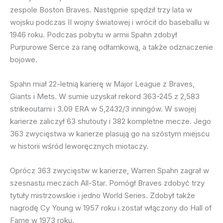
zespole Boston Braves. Następnie spędził trzy lata w
wojsku podczas II wojny światowej i wrócił do baseballu w
1946 roku. Podczas pobytu w armii Spahn zdobył
Purpurowe Serce za ranę odłamkową, a także odznaczenie
bojowe.
Spahn miał 22-letnią karierę w Major League z Braves,
Giants i Mets. W sumie uzyskał rekord 363-245 z 2,583
strikeoutami i 3.09 ERA w 5,2432/3 inningów. W swojej
karierze zaliczył 63 shutouty i 382 kompletne mecze. Jego
363 zwycięstwa w karierze plasują go na szóstym miejscu
w historii wśród leworęcznych miotaczy.
Oprócz 363 zwycięstw w karierze, Warren Spahn zagrał w
szesnastu meczach All-Star. Pomógł Braves zdobyć trzy
tytuły mistrzowskie i jedno World Series. Zdobył także
nagrodę Cy Young w 1957 roku i został włączony do Hall of
Fame w 1973 roku.