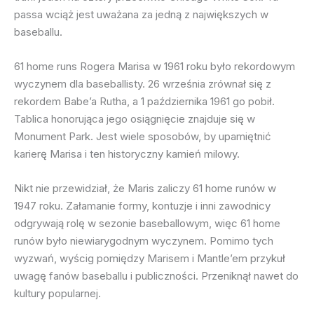
passa wciąż jest uważana za jedną z największych w
baseballu.
61 home runs Rogera Marisa w 1961 roku było rekordowym
wyczynem dla baseballisty. 26 września zrównał się z
rekordem Babe’a Rutha, a 1 października 1961 go pobił.
Tablica honorująca jego osiągnięcie znajduje się w
Monument Park. Jest wiele sposobów, by upamiętnić
karierę Marisa i ten historyczny kamień milowy.
Nikt nie przewidział, że Maris zaliczy 61 home runów w
1947 roku. Załamanie formy, kontuzje i inni zawodnicy
odgrywają rolę w sezonie baseballowym, więc 61 home
runów było niewiarygodnym wyczynem. Pomimo tych
wyzwań, wyścig pomiędzy Marisem i Mantle’em przykuł
uwagę fanów baseballu i publiczności. Przeniknął nawet do
kultury popularnej.