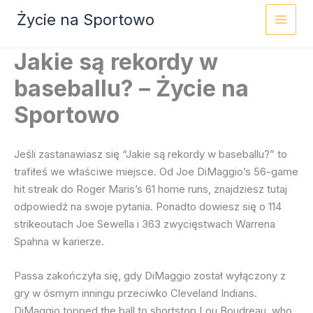
Przejdź
Życie na Sportowo
do
treści
Jakie są rekordy w
baseballu? – Życie na
Sportowo
Jeśli zastanawiasz się “Jakie są rekordy w baseballu?” to
trafiłeś we właściwe miejsce. Od Joe DiMaggio’s 56-game
hit streak do Roger Maris’s 61 home runs, znajdziesz tutaj
odpowiedź na swoje pytania. Ponadto dowiesz się o 114
strikeoutach Joe Sewella i 363 zwycięstwach Warrena
Spahna w karierze.
Passa zakończyła się, gdy DiMaggio został wyłączony z
gry w ósmym inningu przeciwko Cleveland Indians.
DiMaggio topped the ball to shortstop Lou Boudreau, who