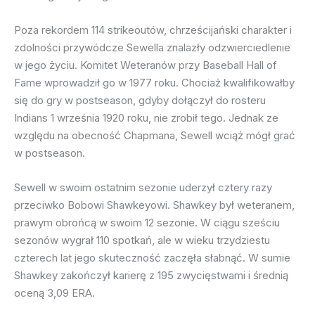
Poza rekordem 114 strikeoutów, chrześcijański charakter i
zdolności przywódcze Sewella znalazły odzwierciedlenie
w jego życiu. Komitet Weteranów przy Baseball Hall of
Fame wprowadził go w 1977 roku. Chociaż kwalifikowałby
się do gry w postseason, gdyby dołączył do rosteru
Indians 1 września 1920 roku, nie zrobił tego. Jednak ze
względu na obecność Chapmana, Sewell wciąż mógł grać
w postseason.
Sewell w swoim ostatnim sezonie uderzył cztery razy
przeciwko Bobowi Shawkeyowi. Shawkey był weteranem,
prawym obrońcą w swoim 12 sezonie. W ciągu sześciu
sezonów wygrał 110 spotkań, ale w wieku trzydziestu
czterech lat jego skuteczność zaczęła słabnąć. W sumie
Shawkey zakończył karierę z 195 zwycięstwami i średnią
oceną 3,09 ERA.