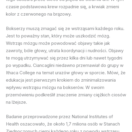
czasie podstawowa krew rozpadnie się, a krwiak zmieni
kolor z czerwonego na brązowy.
Bokserzy muszą zmagać się ze wstrząsami każdego roku.
Jest to poważny stan, który może uszkodzić mózg.
Wstrząs mózgu może powodować objawy takie jak
zawroty, bóle głowy, utrata koordynacji i nudności. Objawy
te mogą utrzymywać się przez kilka dni lub nawet tygodni
po wypadku. Ciancaglini niedawno przemawiał do grupy w
Ithaca College na temat urazów głowy w sporcie. Mówi, że
edukacja jest pierwszym krokiem do zminimalizowania
wpływu wstrząsu mózgu na bokserów. W swoim
przemówieniu podkreślił znaczenie zmiany ciężkich ciosów
na lżejsze.
Badanie przeprowadzone przez National Institutes of
Health oszacowało, że około 1,7 miliona osób w Stanach
Zjednoczonych cierpi każdego roku z powodu wstrząsu