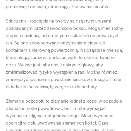
promieniuje od ciała, utrudniając zadawanie ciosów.
Stłuczenia i rozcięcia na twarzy są częstymi urazami
doznawanymi przez zawodników boksu. Mogą mieć różny
stopień nasilenia, od drobnych skaleczeń do poważnych
ran. Są one spowodowane otrzymaniem ciosu lub
kontaktem z nierówną powierzchnią. Najczęstsze miejsca,
które ulegają urazom podczas walki to okolice twarzy i
oczu. Ważne jest, aby nosić nakrycie głowy, aby
zminimalizować ryzyko wystąpienia ran. Można również
zmniejszyć szanse na powstanie siniaków stosując zimne
okłady lub lód zawinięty w ręcznik do herbaty.
Złamanie oczodołu to złamanie jednej z kości w oczodole.
Złamanie może powodować ból i może wymagać
wykonania zdjęcia rentgenowskiego. Może wymagać
operacji w celu wyrównania złamanych kości. Czas
powrotu do zdrowia wynosi od 6 do 10 tygodni. W tym