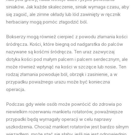
siniaków. Jak każde skaleczenie, siniak wymaga czasu, aby
się zagoić, ale zimne okłady lub lód zawinięty w ręcznik
herbaciany mogą pomóc złagodzić ból.
Bokserzy mogą również cierpieć z powodu złamania kości
śródręcza. Kości, które biegną od nadgarstka do palców
nazywane są kośćmi śródręcza. Ten uraz zazwyczaj
dotyka kości pod małym palcem i palcem serdecznym, ale
może również wpłynąć na kości w szczęce lub nosie. Ten
rodzaj złamania powoduje ból, obrzęk i zasinienie, a w
przypadku poważnego urazu może być konieczna
operacja.
Podczas gdy wiele osób może powrócić do zdrowia po
niewielkim rozerwaniu mankietu rotatorów, poważniejsze
przypadki będą wymagały operacji w celu naprawy
uszkodzenia. Chociaż mankiet rotatorów jest bardzo silnym
więzadłem, może stać się słaby, jeśli nie jest odpowiednio