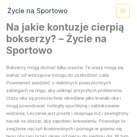
Przejdź
Życie na Sportowo
do
treści
Na jakie kontuzje cierpią
bokserzy? – Życie na
Sportowo
Bokserzy mogą doznać kilku urazów. Te urazy mogą się
wahać od wstrząsów mózgu do uszkodzeń ciała.
Powinieneś wiedzieć o niektórych powszechnych
zabiegach na ringu, aby uniknąć przyszłych problemów.
Urazy oka są powszechnie określane jako krwiaki oka i
mogą powodować rozległą opuchliznę i zablokowanie
widzenia. Leczenie jest proste i obejmuje lód i zewnętrzny
nacisk na obszar, aby zapobiec krwawieniu. Powoduje to
zwężenie naczyń krwionośnych i pomaga w gojeniu się
tego obszaru przez okres od pięciu do siedmiu dni. W tym