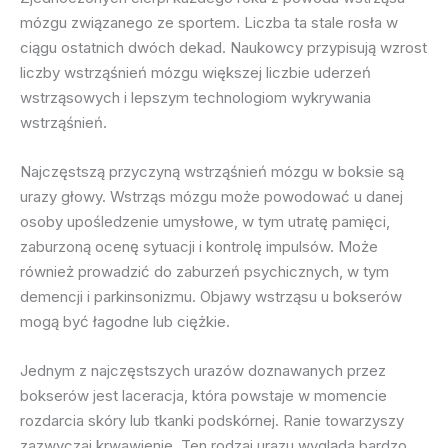
mózgu związanego ze sportem. Liczba ta stale rosła w
ciągu ostatnich dwóch dekad. Naukowcy przypisują wzrost
liczby wstrząśnień mózgu większej liczbie uderzeń
wstrząsowych i lepszym technologiom wykrywania
wstrząśnień.
Najczęstszą przyczyną wstrząśnień mózgu w boksie są
urazy głowy. Wstrząs mózgu może powodować u danej
osoby upośledzenie umysłowe, w tym utratę pamięci,
zaburzoną ocenę sytuacji i kontrolę impulsów. Może
również prowadzić do zaburzeń psychicznych, w tym
demencji i parkinsonizmu. Objawy wstrząsu u bokserów
mogą być łagodne lub ciężkie.
Jednym z najczęstszych urazów doznawanych przez
bokserów jest laceracja, która powstaje w momencie
rozdarcia skóry lub tkanki podskórnej. Ranie towarzyszy
zazwyczaj krwawienie. Ten rodzaj urazu wygląda bardzo