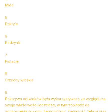
Miód
5
Daktyle
6
Rodzynki
7
Pistacje
8
Orzechy włoskie
9
Pokrzywa od wieków była wykorzystywana ze względu na
swoje właściwości lecznicze, w tym zdolność do
podnoszenia poziomu hemoglobiny. Zawartość żelaza oraz