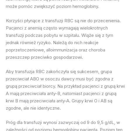
może pomóc zwiększyć poziom hemoglobiny.
Korzyści płynące z transfuzji RBC są nie do przecenienia.
Pacjenci z anemią często wymagają wielokrotnych
transfuzji podczas pobytu w szpitalu. Wiąże się z tym
jednak również ryzyko. Należą do nich reakcje
poprzetoczeniowe, alloimmunizacja oraz choroba
przeszczep przeciwko gospodarzowi.
Aby transfuzja RBC zakończyła się sukcesem, grupa
przeciwciał ABO w osoczu dawcy musi być zgodna z
grupą przeciwciał biorcy. Na przykład pacjenci z grupą krwi
A mają przeciwciała anty-B, natomiast pacjenci z grupą
krwi B mają przeciwciała anty-A. Grupy krwi O i AB są
zgodne, ale nie identyczne.
Próg dla transfuzji wynosi zazwyczaj od 9 do 9,5 g/dL, w
zależności od poziomu hemoglobiny pacjenta. Poziom ten