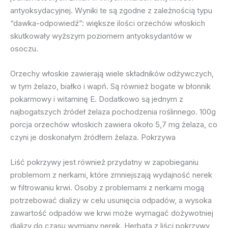
antyoksydacyjnej. Wyniki te są zgodne z zależnością typu
“dawka-odpowiedź”: większe ilości orzechów włoskich
skutkowały wyższym poziomem antyoksydantów w
osoczu.
Orzechy włoskie zawierają wiele składników odżywczych,
w tym żelazo, białko i wapń. Są również bogate w błonnik
pokarmowy i witaminę E. Dodatkowo są jednym z
najbogatszych źródeł żelaza pochodzenia roślinnego. 100g
porcja orzechów włoskich zawiera około 5,7 mg żelaza, co
czyni je doskonałym źródłem żelaza. Pokrzywa
Liść pokrzywy jest również przydatny w zapobieganiu
problemom z nerkami, które zmniejszają wydajność nerek
w filtrowaniu krwi. Osoby z problemami z nerkami mogą
potrzebować dializy w celu usunięcia odpadów, a wysoka
zawartość odpadów we krwi może wymagać dożywotniej
dializy do czasu wymiany nerek. Herbata z liści pokrzywy