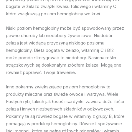
bogate w żelazo związki kwasu foliowego i witaminy C,
które zwiększają poziom hemoglobiny we krwi.
Niski poziom hemoglobiny może być spowodowany przez
pewne choroby lub niedobory żywieniowe. Niedobór
żelaza jest wiodącą przyczyną niskiego poziomu
hemoglobiny. Dieta bogata w żelazo, witaminę C i B12
może pomóc skorygować te niedobory. Nasiona roślin
strączkowych są doskonałym źródłem żelaza. Mogą one
również poprawić Twoje trawienie.
Inne pokarmy zwiększające poziom hemoglobiny to
produkty mleczne oraz świeże owoce i warzywa. Wiele
tłustych ryb, takich jak łosoś i sardynki, zawiera duże ilości
żelaza i innych niezbędnych składników odżywczych.
Pokarmy te są również bogate w witaminy z grupy B, które
pomagają w produkcji hemoglobiny. Również spożywanie
liści moringi, które są pełne różnych minerałów i witamin,