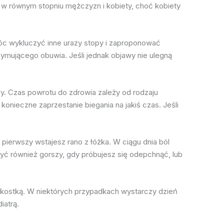
a w równym stopniu mężczyzn i kobiety, choć kobiety
óc wykluczyć inne urazy stopy i zaproponować
ymującego obuwia. Jeśli jednak objawy nie ulegną
y. Czas powrotu do zdrowia zależy od rodzaju
onieczne zaprzestanie biegania na jakiś czas. Jeśli
 pierwszy wstajesz rano z łóżka. W ciągu dnia ból
ć również gorszy, gdy próbujesz się odepchnąć, lub
pą i kostką. W niektórych przypadkach wystarczy dzień
iatrą.