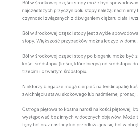
Ból w środkowej części stopy może być spowodowany w
najczęstszych przyczyn bólu stopy należą: nadmierny
czynności związanych z dźwiganiem ciężaru ciała i wz
Ból w środkowej części stopy jest zwykle spowodowany
stopy. Większość przypadków można leczyć w domu, al
Ból w środkowej części stopy po bieganiu może być zwi
kości śródstopia (kości, które biegną od śródstopia 
trzecim i czwartym śródstopiu.
Niektórzy biegacze mogą cierpieć na tendinopatię koś
zwichnięciu stawu skokowego lub nadmiernej pronacji.
Ostroga piętowa to kostna narośl na kości piętowej, 
występować bez innych widocznych objawów. Może to 
tępy ból oraz nasilony lub przedłużający się ból w obręb