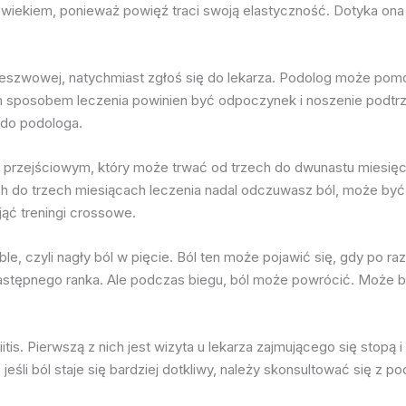
z wiekiem, ponieważ powięź traci swoją elastyczność. Dotyka on
deszwowej, natychmiast zgłoś się do lekarza. Podolog może pom
ym sposobem leczenia powinien być odpoczynek i noszenie podtrz
 do podologa.
m przejściowym, który może trwać od trzech do dwunastu miesięc
h do trzech miesiącach leczenia nadal odczuwasz ból, może być k
ąć treningi crossowe.
e, czyli nagły ból w pięcie. Ból ten może pojawić się, gdy po raz
stępnego ranka. Ale podczas biegu, ból może powrócić. Może by
sciitis. Pierwszą z nich jest wizyta u lekarza zajmującego się sto
śli ból staje się bardziej dotkliwy, należy skonsultować się z pod