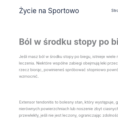
Przejdź
Życie na Sportowo
do
Str
treści
Ból w środku stopy po b
Jeśli masz ból w środku stopy po biegu, istnieje wie
leczenia. Niektóre wspólne zabiegi obejmują leki prze
rzecz biorąc, powinieneś spróbować stopniowo powróci
wzmocnić.
Extensor tendonitis to bolesny stan, który występuje,
nierównych powierzchniach lub noszenie zbyt ciasnych
przewlekły, jeśli nie jest leczony, ograniczając zdo