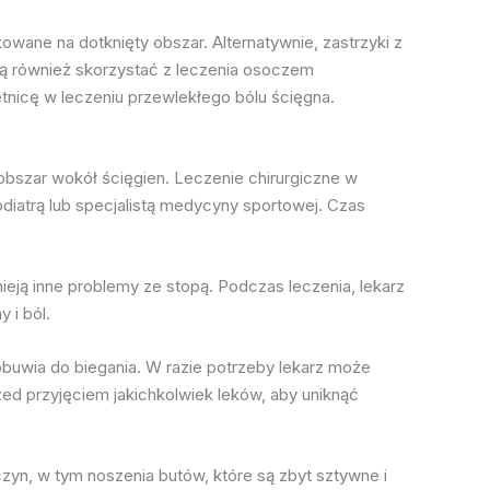
wane na dotknięty obszar. Alternatywnie, zastrzyki z
ą również skorzystać z leczenia osoczem
tnicę w leczeniu przewlekłego bólu ścięgna.
bszar wokół ścięgien. Leczenie chirurgiczne w
diatrą lub specjalistą medycyny sportowej. Czas
ją inne problemy ze stopą. Podczas leczenia, lekarz
 i ból.
buwia do biegania. W razie potrzeby lekarz może
zed przyjęciem jakichkolwiek leków, aby uniknąć
czyn, w tym noszenia butów, które są zbyt sztywne i