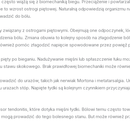
często wiążą się z biomechaniką biegu. Przeciążenie i powtarzal
to wzrost ostrogi piętowej. Naturalną odpowiedzią organizmu na t
owadzić do bólu.
 związany z ostrogami piętowymi. Obejmują one odpoczynek, lód, 
zenia bólu. Zmiana obuwia to kolejny sposób na złagodzenie bó
e również pomóc złagodzić napięcie spowodowane przez powięź
pięty po bieganiu. Nadużywanie mięśni lub spłaszczenie łuku mo
chu stawu skokowego. Brak prawidłowej biomechaniki może równie
owadzić do urazów, takich jak nerwiak Mortona i metatarsalgia. 
u urazach stóp. Napięte łydki są kolejnym czynnikiem przyczyniaj
nsor tendonitis, które dotyka mięśni łydki. Bólowi temu często t
ie mogą prowadzić do tego bolesnego stanu. But może również p