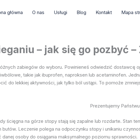
ona główna
O nas
Usługi
Blog
Kontakt
Mapa st
ieganiu – jak się go pozbyć 
le różnych zabiegów do wyboru. Powinieneś odwiedzić dostawcę o
ciwbólowe, takie jak ibuprofen, naproksen lub acetaminofen. Jedn
ć do lekkiej aktywności, jak tylko ból ustąpi. To pomoże zmniej
Prezentujemy Państwu 
 gdy ścięgna na górze stopy stają się zapalne lub rozdarte. Stan
 butów. Leczenie polega na odpoczynku stopy i unikaniu czynnośc
lność danej osoby do osiągania maksymalnego poziomu sprawności.