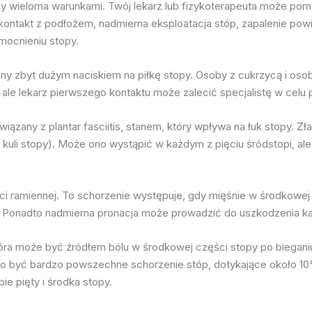
ieloma warunkami. Twój lekarz lub fizykoterapeuta może pomóc 
 kontakt z podłożem, nadmierna eksploatacja stóp, zapalenie po
mocnieniu stopy.
 zbyt dużym naciskiem na piłkę stopy. Osoby z cukrzycą i osoby
e lekarz pierwszego kontaktu może zalecić specjalistę w celu
ązany z plantar fasciitis, stanem, który wpływa na łuk stopy. Zł
do kuli stopy). Może ono wystąpić w każdym z pięciu śródstopi, 
ci ramiennej. To schorzenie występuje, gdy mięśnie w środkowej 
 Ponadto nadmierna pronacja może prowadzić do uszkodzenia kana
która może być źródłem bólu w środkowej części stopy po biegani
być bardzo powszechne schorzenie stóp, dotykające około 10% 
ie pięty i środka stopy.