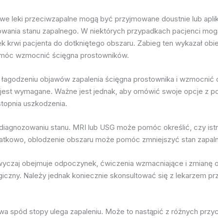
we leki przeciwzapalne mogą być przyjmowane doustnie lub apliko
wania stanu zapalnego. W niektórych przypadkach pacjenci mog
k krwi pacjenta do dotkniętego obszaru. Zabieg ten wykazał obie
 pomóc wzmocnić ścięgna prostowników.
agodzeniu objawów zapalenia ścięgna prostownika i wzmocnić o
 jest wymagane. Ważne jest jednak, aby omówić swoje opcje z po
stopnia uszkodzenia.
agnozowaniu stanu. MRI lub USG może pomóc określić, czy istnie
atkowo, oblodzenie obszaru może pomóc zmniejszyć stan zapalny
wyczaj obejmuje odpoczynek, ćwiczenia wzmacniające i zmianę o
rgiczny. Należy jednak koniecznie skonsultować się z lekarzem pr
krywa spód stopy ulega zapaleniu. Może to nastąpić z różnych przy