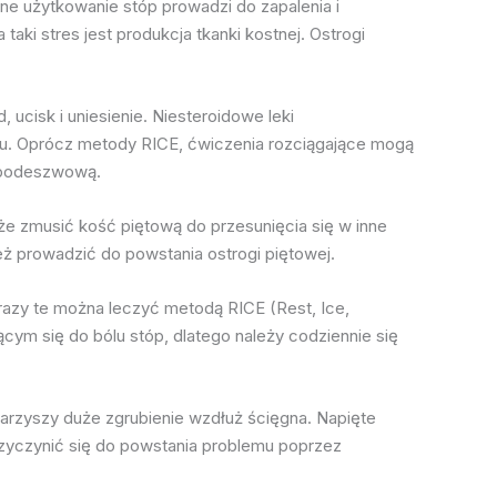
ne użytkowanie stóp prowadzi do zapalenia i
aki stres jest produkcja tkanki kostnej. Ostrogi
ucisk i uniesienie. Niesteroidowe leki
lu. Oprócz metody RICE, ćwiczenia rozciągające mogą
 podeszwową.
że zmusić kość piętową do przesunięcia się w inne
ż prowadzić do powstania ostrogi piętowej.
Urazy te można leczyć metodą RICE (Rest, Ice,
ącym się do bólu stóp, dlatego należy codziennie się
owarzyszy duże zgrubienie wzdłuż ścięgna. Napięte
rzyczynić się do powstania problemu poprzez