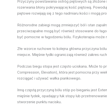
Przyczyny powstawania ostróg piętowych są złożone i 
rozerwania błony pokrywającej kość piętową. Powoduje 
piętowe rozwijają się z tego nadmiaru kości i mogą pr
Różnorodne zabiegi mogą zmniejszyć ból i stan zapalny
przeciwzapalne mogą być również stosowane do łagod
być pomocne w łagodzeniu bólu. Fizykoterapia moż
Złe wzorce ruchowe to kolejna główna przyczyna bólu 
miejsce. Mięśnie łydki ograniczają również zakres ru
Podczas biegu stopa jest często uciskana. Może to pr
Compression, Elevation), która jest pomocna przy wiel
rozciągać i używać wałka piankowego.
Inną częstą przyczyną bólu stóp po bieganiu jest Exte
mięśnie łydek, opadający łuk stopy lub przetrenowan
stworzenie punktu nacisku.